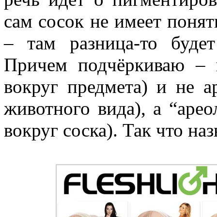
сам сосок не имеет поня
– там разница-то буде
Причем подчёркиваю – н
вокруг предмета) и не а
животного вида), а “арео
вокруг соска). Так что н