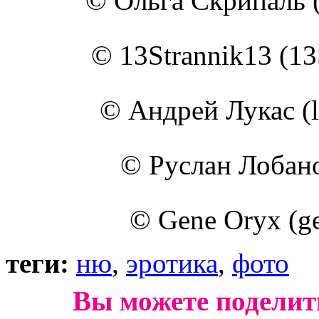
© Ольга Скрипаль (o
© 13Strannik13 (13S
© Андрей Лукас (lu
© Руслан Лобанов
© Gene Oryx (ge
теги:
ню
,
эротика
,
фото
Вы можете поделит