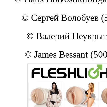
© Сергей Волобуев (5
© Валерий Неукрыты
© James Bessant (50