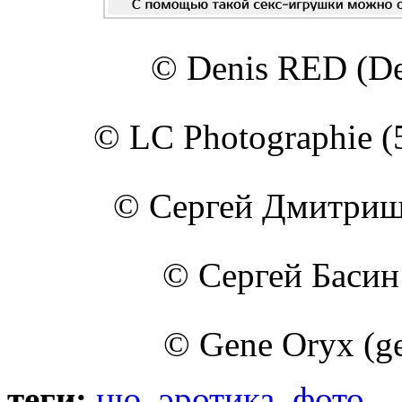
© Denis RED (De
© LC Photographie (
© Сергей Дмитришин
© Сергей Басин 
© Gene Oryx (ge
теги:
ню
,
эротика
,
фото