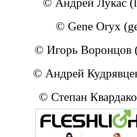
© Андрей Лукас (lu
© Gene Oryx (ge
© Игорь Воронцов (i
© Андрей Кудрявцев 
© Степан Квардаков