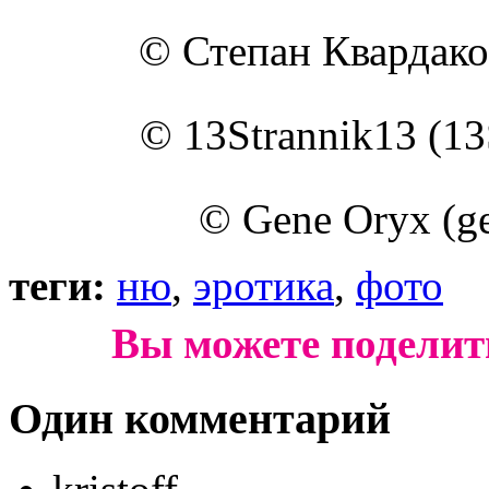
© Степан Квардаков
© 13Strannik13 (13S
© Gene Oryx (ge
теги:
ню
,
эротика
,
фото
Вы можете поделит
Один комментарий