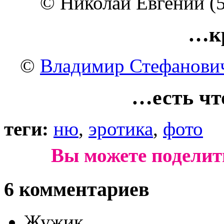
© Николай Евгений (5
…к
©
Владимир Стефанови
…есть чт
теги:
ню
,
эротика
,
фото
Вы можете поделит
6 комментариев
Жужик