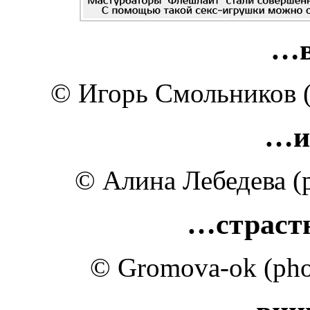
…в
© Игорь Смольников (p
…и
© Алина Лебедева (ph
…страстн
© Gromova-ok (phot