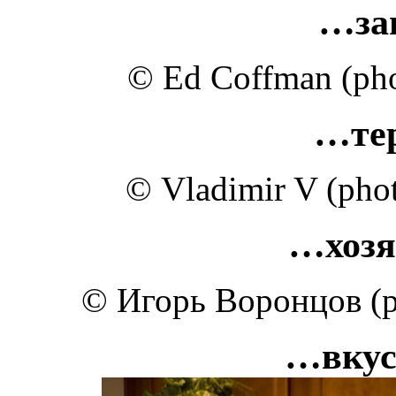
…за
© Ed Coffman (phot
…те
© Vladimir V (phot
…хозя
© Игорь Воронцов (ph
…вкус