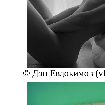
© Дэн Евдокимов (v