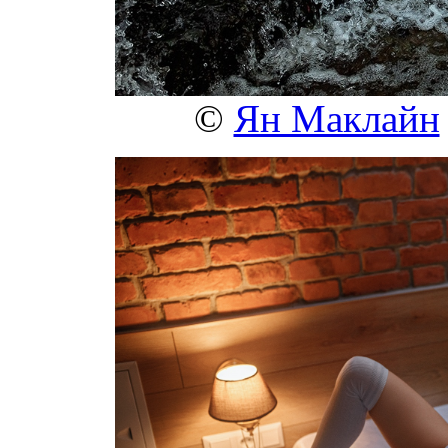
©
Ян Маклайн