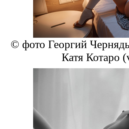
© фото Георгий Чернядье
Катя Котаро (