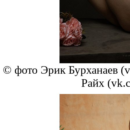
© фото Эрик Бурханаев (v
Райх (vk.