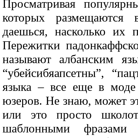
Просматривая популярны
которых размещаются 
даешься, насколько их 
Пережитки падонкаффско
называют албанским яз
“убейсибяапсетны”, “па
языка – все еще в моде
юзеров. Не знаю, может э
или это просто школот
шаблонными фразами 