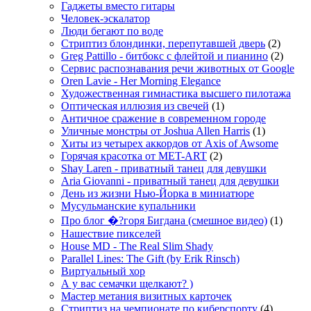
Гаджеты вместо гитары
Человек-эскалатор
Люди бегают по воде
Стриптиз блондинки, перепутавшей дверь
(2)
Greg Pattillo - битбокс с флейтой и пианино
(2)
Сервис распознавания речи животных от Google
Oren Lavie - Her Morning Elegance
Художественная гимнастика высшего пилотажа
Оптическая иллюзия из свечей
(1)
Античное сражение в современном городе
Уличные монстры от Joshua Allen Harris
(1)
Хиты из четырех аккордов от Axis of Awsome
Горячая красотка от MET-ART
(2)
Shay Laren - приватный танец для девушки
Aria Giovanni - приватный танец для девушки
День из жизни Нью-Йорка в миниатюре
Мусульманские купальники
Про блог �?горя Бигдана (смешное видео)
(1)
Нашествие пикселей
House MD - The Real Slim Shady
Parallel Lines: The Gift (by Erik Rinsch)
Виртуальный хор
А у вас семачки щелкают? )
Мастер метания визитных карточек
Стриптиз на чемпионате по киберспорту
(4)