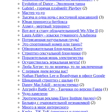
Evolution of Dance - Эволюция танца
Gabriel - горячая плэймейт Playboy
(2)
Мастер yo-yo
Тысяча и одна ночь с восточной красавицей
(3)
Юная принцесса битбокса
Ахмед - мертвый террорист
Вот-вот я стану обладательницей We-Vibe II
(1)
Laura Ashley - изыски туманного Альбиона
Потрясающая натуральная грудь!
Это спортивный номер или танец?
Обворожительная блондинка Kerry
Стриптиз сексуальной блондинки
(1)
Поразительная мощь электричества
Осуществилась зеркальная мечта!
(1)
Люба Хегре: то ли морячка, то ли заключенная
С первым днем весны вас!
Nathan Flutebox Lee и Beardyman в офисе Google
Шикарный стриптиз с шалью
(1)
Danny MacAskill - велоэкстремал
(2)
Апгрейд Battle City - Танчики по версии Гавра
(1)
Чудо-хамелеон
Эротическая реклама Elave Institute (видео)
(2)
Бильярд с очаровательной незнакомкой
(2)
Много в мире интересного
Kesha - TiK ToK (оригинал и пародия)