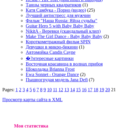
Танцы черных квадратиков
(1)
Катя Самбука - Порно (видео)
(25)
Лучший антистресс для мужчин
Фильм "Наша Russia: Яйца судьбы"
Guitar Hero 5 with Baby Baby Baby
NikitA - Веревки (скандальный клип)
Make The Girl Dance - Baby Baby Baby
(2)
Короткометражный фильм SPIN
Девушки в микро-бикини
(1)
Автомойка Candis Cayne
�?нтересные картинки
Восточная красавица в волнах прибоя
Шоколадка Brianna Frost
Ewa Sonnet - Orange Dance
(2)
Пышногрудая модель Jana Defi
(7)
Pages:
1
2
3
4
5
6
7
8
9
10
11
12
13
14
15
16
17
18
19
20
21
Просмотр карты сайта в XML
Моя статистика