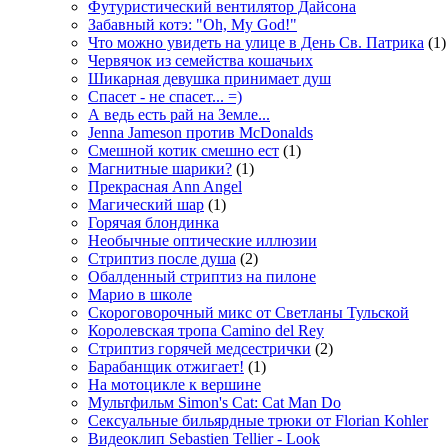
Футуристический вентилятор Дайсона
Забавный котэ: "Oh, My God!"
Что можно увидеть на улице в День Св. Патрика
(1)
Червячок из семейства кошачьих
Шикарная девушка принимает душ
Спасет - не спасет... =)
А ведь есть рай на Земле...
Jenna Jameson против McDonalds
Смешной котик смешно ест
(1)
Магнитные шарики?
(1)
Прекрасная Ann Angel
Магический шар
(1)
Горячая блондинка
Необычные оптические иллюзии
Стриптиз после душа
(2)
Обалденный стриптиз на пилоне
Марио в школе
Скороговорочный микс от Светланы Тульской
Королевская тропа Camino del Rey
Стриптиз горячей медсестрички
(2)
Барабанщик отжигает!
(1)
На мотоцикле к вершине
Мультфильм Simon's Cat: Cat Man Do
Сексуальные бильярдные трюки от Florian Kohler
Видеоклип Sebastien Tellier - Look